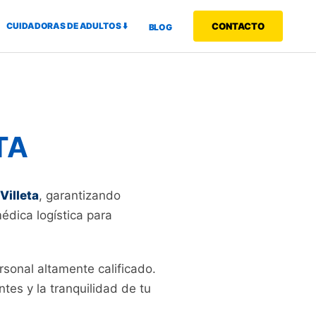
CUIDADORAS DE ADULTOS ⬇️
CONTACTO
BLOG
TA
Villeta
, garantizando
médica logística para
rsonal altamente calificado.
tes y la tranquilidad de tu