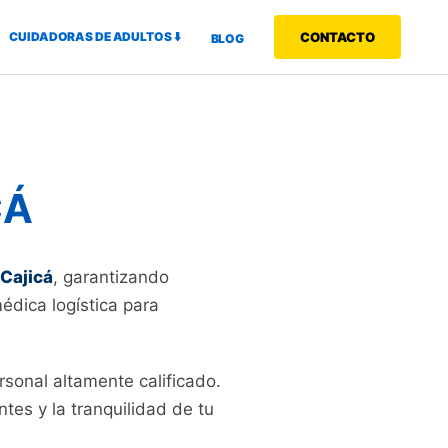
CUIDADORAS DE ADULTOS ⬇️
CONTACTO
BLOG
CÁ
Cajicá
, garantizando
médica logística para
rsonal altamente calificado.
tes y la tranquilidad de tu